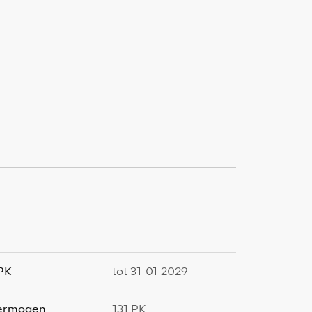
PK
tot 31-01-2029
ermogen
131 PK