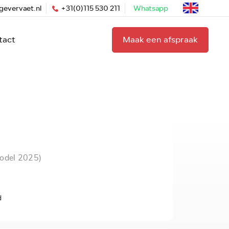
gevervaet.nl
+31(0)115 530 211
Whatsapp
tact
Maak een afspraak
model 2025)
d