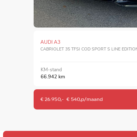
AUDI A3
CABRIOLET 35 TFSI COD SPORT S LINE EDITIO
KM-stand
66.942 km
€ 26.950,-
€ 540,p/maand