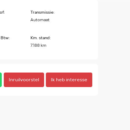
of:
Transmissie:
Automaat
 Btw:
Km. stand:
7.188 km
Inruilvoorstel
Ik heb interesse