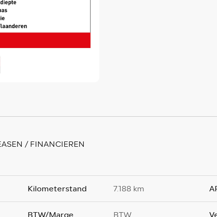
EASEN / FINANCIEREN
Kilometerstand
A
7.188 km
BTW/Marge
V
BTW