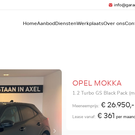
info@gara
Home
Aanbod
Diensten
Werkplaats
Over ons
Con
OPEL MOKKA
1.2 Turbo GS Black Pack (
€ 26.950,-
Meeneemprijs:
€ 361
Lease vanaf:
per maan