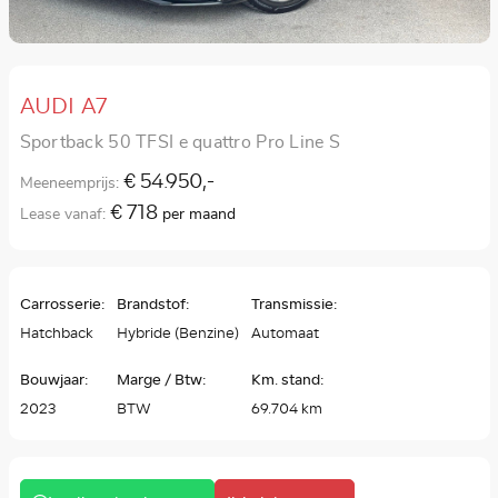
AUDI A7
Sportback 50 TFSI e quattro Pro Line S
€ 54.950,-
Meeneemprijs:
€ 718
Lease vanaf:
per maand
Carrosserie:
Brandstof:
Transmissie:
Hatchback
Hybride (Benzine)
Automaat
Bouwjaar:
Marge / Btw:
Km. stand:
2023
BTW
69.704 km