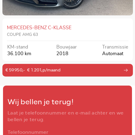
MERCEDES-BENZ C-KLASSE
COUPÉ AMG 63
KM-stand
Bouwjaar
Transmissie
36.100 km
2018
Automaat
€ 59.950,-
€ 1.201,p/maand
Wij bellen je terug!
Laat je telefoonnummer en e-mail achter en we
bellen je terug.