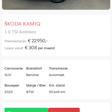
ŠKODA KAMIQ
1.0 TSI Ambition
€ 22.950,-
Meeneemprijs:
€ 308
Lease vanaf:
per maand
Carrosserie:
Brandstof:
Transmissie:
SUV
Benzine
Automaat
Bouwjaar:
Marge / Btw:
Km. stand:
2023
BTW
50.645 km