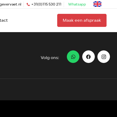
gevervaet.nl
+31(0)115 530 211
Whatsapp
tact
Maak een afspraak
Volg ons: