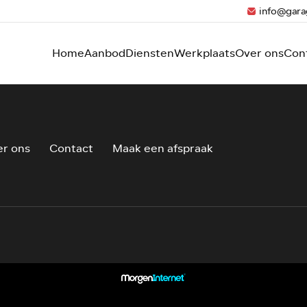
info@gara
Home
Aanbod
Diensten
Werkplaats
Over ons
Con
r ons
Contact
Maak een afspraak