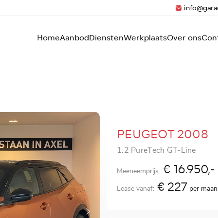
info@gara
Home
Aanbod
Diensten
Werkplaats
Over ons
Con
PEUGEOT 2008
1.2 PureTech GT-Line
€ 16.950,-
Meeneemprijs:
€ 227
Lease vanaf:
per maan