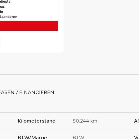
EASEN / FINANCIEREN
Kilometerstand
A
80.244 km
BTW/Marge
V
BTW