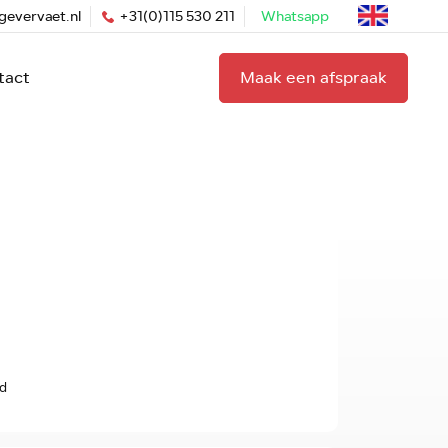
gevervaet.nl
+31(0)115 530 211
Whatsapp
tact
Maak een afspraak
d