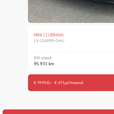
MINI CLUBMAN
1.5 COOPER CHILI
KM-stand
95.931 km
€ 19.950,-
€ 411,p/maand